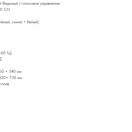
-Ведомый / голосовое управление
 11 CH
елёный, синий + белый)
-60 Гц)
℃
50 × 340 мм
 330× 730 мм
сплав