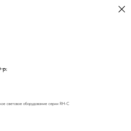
0
р.
кое световое оборудование серии RH-C