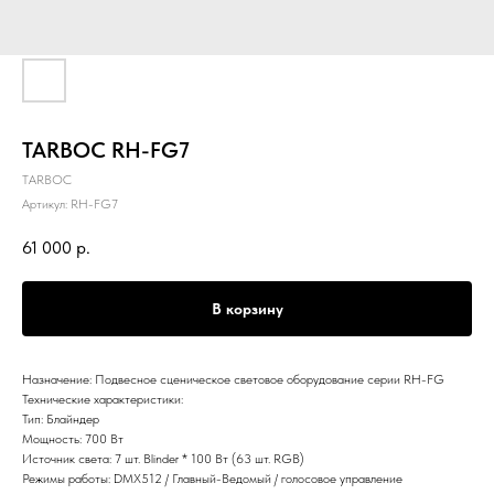
TARBOC RH-FG7
TARBOC
Артикул:
RH-FG7
61 000
р.
В корзину
Назначение: Подвесное сценическое световое оборудование серии RH-FG
Технические характеристики:
Тип: Блайндер
Мощность: 700 Вт
Источник света: 7 шт. Blinder * 100 Вт (63 шт. RGB)
Режимы работы: DMX512 / Главный-Ведомый / голосовое управление