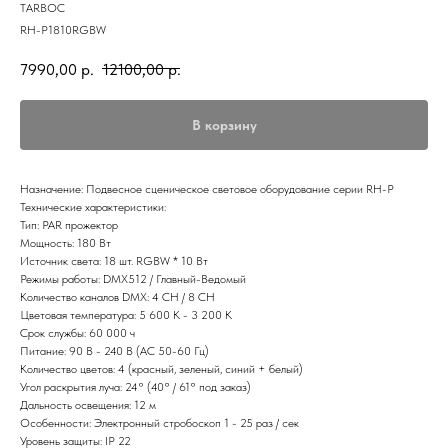
TARBOC
RH-P1810RGBW
7990,00
р.
12100,00
р.
В корзину
Назначение: Подвесное сценическое световое оборудование серии RH-P
Технические характеристики:
Тип: PAR прожектор
Мощность: 180 Вт
Источник света: 18 шт. RGBW * 10 Вт
Режимы работы: DMX512 / Главный-Ведомый
Количество каналов DMX: 4 CH / 8 CH
Цветовая температура: 5 600 K - 3 200 К
Срок службы: 60 000 ч
Питание: 90 В - 240 В (AC 50-60 Гц)
Количество цветов: 4 (красный, зеленый, синий + белый)
Угол раскрытия луча: 24° (40° / 61° под заказ)
Дальность освещения: 12 м
Особенности: Электронный стробоскоп 1 - 25 раз / сек
Уровень защиты: IP 22