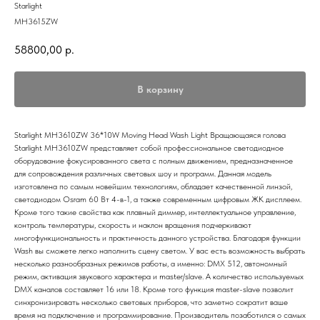
Starlight
MH3615ZW
58800,00
р.
В корзину
Starlight MH3610ZW 36*10W Moving Head Wash Light Вращающаяся голова
Starlight MH3610ZW представляет собой профессиональное светодиодное
оборудование фокусированного света с полным движением, предназначенное
для сопровождения различных световых шоу и программ. Данная модель
изготовлена по самым новейшим технологиям, обладает качественной линзой,
светодиодом Osram 60 Вт 4-в-1, а также современным цифровым ЖК дисплеем.
Кроме того такие свойства как плавный диммер, интеллектуальное управление,
контроль температуры, скорость и наклон вращения подчеркивают
многофункциональность и практичность данного устройства. Благодаря функции
Wash вы сможете легко наполнить сцену светом. У вас есть возможность выбрать
несколько разнообразных режимов работы, а именно: DMX 512, автономный
режим, активация звукового характера и master/slave. А количество используемых
DMX каналов составляет 16 или 18. Кроме того функция master-slave позволит
синхронизировать несколько световых приборов, что заметно сократит ваше
время на подключение и программирование. Производитель позаботился о самых