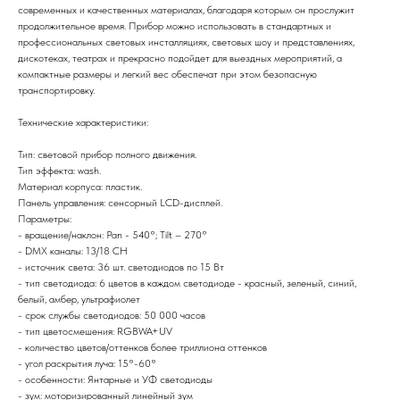
современных и качественных материалах, благодаря которым он прослужит
продолжительное время. Прибор можно использовать в стандартных и
профессиональных световых инсталляциях, световых шоу и представлениях,
дискотеках, театрах и прекрасно подойдет для выездных мероприятий, а
компактные размеры и легкий вес обеспечат при этом безопасную
транспортировку.
Технические характеристики:
Тип: световой прибор полного движения.
Тип эффекта: wash.
Материал корпуса: пластик.
Панель управления: сенсорный LCD-дисплей.
Параметры:
- вращение/наклон: Pan - 540°; Tilt – 270°
- DMX каналы: 13/18 CH
- источник света: 36 шт. светодиодов по 15 Вт
- тип светодиода: 6 цветов в каждом светодиоде - красный, зеленый, синий,
белый, амбер, ультрафиолет
- срок службы светодиодов: 50 000 часов
- тип цветосмешения: RGBWA+UV
- количество цветов/оттенков более триллиона оттенков
- угол раскрытия луча: 15°-60°
- особенности: Янтарные и УФ светодиоды
- зум: моторизированный линейный зум