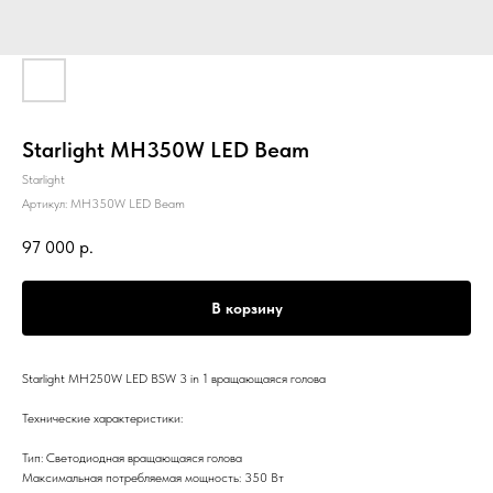
Starlight MH350W LED Beam
Starlight
Артикул:
MH350W LED Beam
97 000
р.
В корзину
Starlight MH250W LED BSW 3 in 1 вращающаяся голова
Технические характеристики:
Тип: Cветодиодная вращающаяся голова
Максимальная потребляемая мощность: 350 Вт