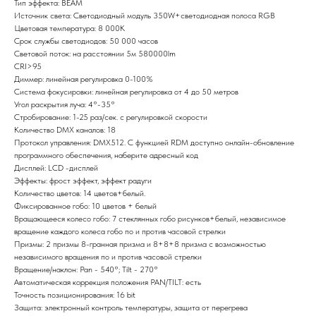
Тип эффекта: BEAM
Источник света: Светодиодный модуль 350W+светодиодная полоса RGB
Цветовая температура: 8 000K
Срок службы светодиодов: 50 000 часов
Световой поток: на расстоянии 5м 580000lm
CRI>95
Диммер: линейная регулировка 0-100%
Система фокусировки: линейная регулировка от 4 до 50 метров
Угол раскрытия луча: 4°-35°
Стробирование: 1-25 раз/сек. с регулировкой скорости
Количество DMX каналов: 18
Протокол управления: DMX512. С функцией RDM доступно онлайн-обновление
программного обеспечения, наберите адресный код
Дисплей: LCD -дисплей
Эффекты: фрост эффект, эффект радуги
Количество цветов: 14 цветов+белый.
Фиксированное гобо: 10 цветов + белый
Вращающееся колесо гобо: 7 стеклянных гобо рисунков+белый, независимое
вращение каждого колеса гобо по и против часовой стрелки
Призмы: 2 призмы 8-гранная призма и 8+8+8 призма с возможностью
независимого вращения по и против часовой стрелки
Вращение/наклон: Pan - 540°; Tilt - 270°
Автоматическая коррекция положения PAN/TILT: есть
Точность позиционирования: 16 bit
Защита: электронный контроль температуры, защита от перегрева