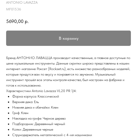
ANTONIO LAVAZZA
MF01536
5690,00
р.
В корзину
Бренд АНТОНИО ЛАВАЦЦА производит качественные, а главное доступные по
цене музыкальные инструменты. Данные скрипки широко представлены в нашем
интернет-магазине Роксет (Rockset.ru), есть множество разнообразных моделей,
которые придутся вам по вкусу и понравятся по звучанию. Музыкальный
инструмент прошёл все этапы контроля качества, был настроен на фабрике и
готов к использованию.
Характеристики Antonio Lavazza VL20 PR 1/4:
Форма корпуса: Классический
Верхняя дека: Ель
Нижняя дека и обечайки: Клен
Гриф: Клен
Накладка на грифе: Черное дерево
Подбородник: Деревянный черный
Колки: Деревянные черные
Струнодержатель металлический с 4-мя машинками